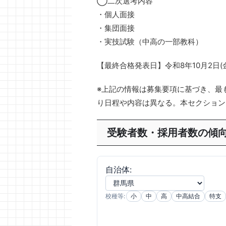
◯二次選考内容
・個人面接
・集団面接
・実技試験（中高の一部教科）
【最終合格発表日】令和8年10月2日(
※上記の情報は募集要項に基づき、最
り日程や内容は異なる。本セクションは
受験者数・採用者数の傾
自治体:
校種等:
小
中
高
中高結合
特支