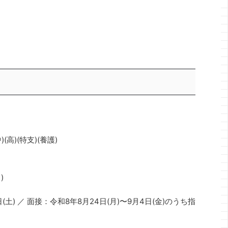
高)(特支)(養護)
)
土) ／ 面接：令和8年8月24日(月)〜9月4日(金)のうち指