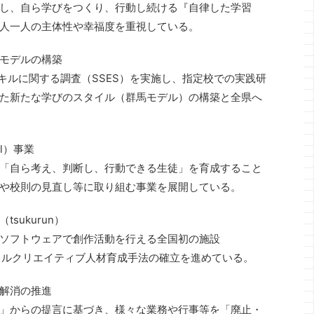
し、自ら学びをつくり、行動し続ける『自律した学習
人一人の主体性や幸福度を重視している。
モデルの構築
キルに関する調査（SSES）を実施し、指定校での実践研
た新たな学びのスタイル（群馬モデル）の構築と全県へ
ool）事業
「自ら考え、判断し、行動できる生徒」を育成すること
や校則の見直し等に取り組む事業を展開している。
sukurun）
ソフトウェアで創作活動を行える全国初の施設
デジタルクリエイティブ人材育成手法の確立を進めている。
解消の推進
」からの提言に基づき、様々な業務や行事等を「廃止・