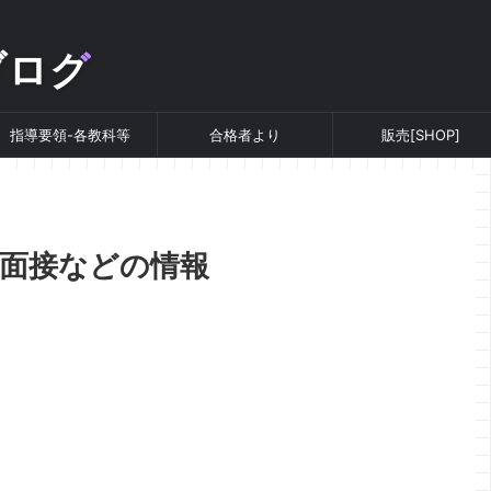
ブログ
指導要領-各教科等
合格者より
販売[SHOP]
 面接などの情報