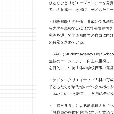
ひとりひとりがエージェンシーを発揮
者』の育成―」を掲げ、子どもたち一
・非認知能力の評価・育成に係る群馬
県内の全高校でOECDの社会情動的ス
究等を通して非認知能力の育成に向け
の普及を進めている。
・SAH（Student Agency HighSch
生徒のエージェンシー向上を重視し、
を目的に、生徒主体の学校行事の運営
・デジタルクリエイティブ人材の育成（t
子どもたちが最先端のデジタル機材や
「tsukurun」を設置し、独自の
・「提言Ｒ５」による教職員の多忙化
「教職員の多忙化解消に向けた協議会