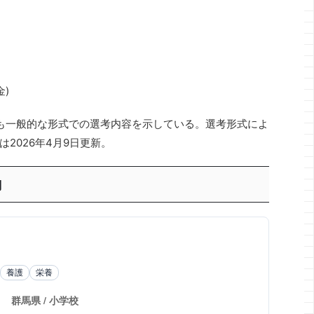
金)
も一般的な形式での選考内容を示している。選考形式によ
2026年4月9日更新。
向
養護
栄養