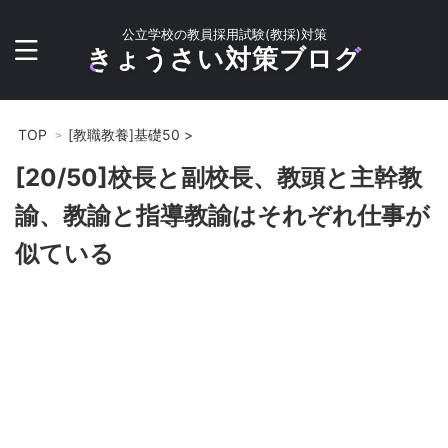
公立学校の教員採用試験(教採)対策
きょうさい対策ブログ
TOP
[教職教養]基礎50
>
[20/50]校長と副校長、教頭と主幹教
諭、教諭と指導教諭はそれぞれ仕事が
似ている