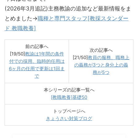
(2026年3月追記)主務教諭の追加など最新情報をま
とめました→
職種と専門スタッフ[教採スタンダー
ド 教職教養]
前の記事へ
次の記事へ
[19/50]
教諭は1年間の条件
[21/50]
教員の服務、職務上
付での採用、臨時的任用は
の義務が3つと身分上の義
6ヶ月の任用で更新は1回ま
務が5つ
で
本シリーズの記事一覧へ
[教職教養]基礎50
トップページへ
きょうさい対策ブログ