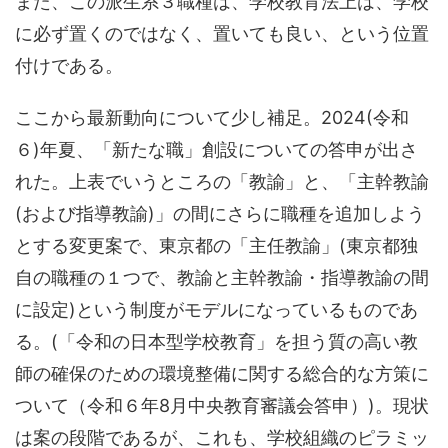
また、この派生系３職種は、学校教育法上は、学校
に必ず置くのではなく、置いても良い、という位置
付けである。
ここから最新動向について少し補足。2024(令和
６)年夏、「新たな職」創設についての答申が出さ
れた。上表でいうところの「教諭」と、「主幹教諭
(および指導教諭)」の間にさらに職種を追加しよう
とする変更案で、東京都の「主任教諭」(東京都独
自の職種の１つで、教諭と主幹教諭・指導教諭の間
に設定)という制度がモデルになっているものであ
る。(「令和の日本型学校教育」を担う質の高い教
師の確保のための環境整備に関する総合的な方策に
ついて（令和６年8月中央教育審議会答申）)。現状
は案の段階であるが、これも、学校組織のピラミッ