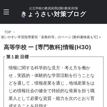
公立学校の教員採用試験(教採)対策
きょうさい対策ブログ
TOP
使いやすい学習指導要領「各教科等」のページ [教科書検索も可]
>
高等学校 ー [専門教科]情報(H30)
第１款 目標
情報に関する科学的な見方・考え方を働か
せ，実践的・体験的な学習活動を行うことな
どを通して，情報産業を通じ，地域産業をは
じめ情報社会の健全で持続的な発展を担う職
業人として必要な資質・能力を次のとおり育
成することを目指す。