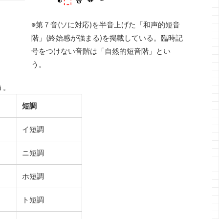
※第７音(ソに対応)を半音上げた「和声的短音
階」(終始感が強まる)を掲載している。臨時記
号をつけない音階は「自然的短音階」とい
う。
う。
短調
イ短調
ニ短調
ホ短調
ト短調