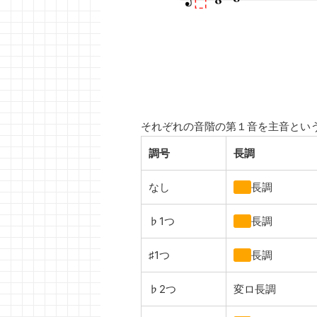
それぞれの音階の第１音を主音とい
調号
長調
なし
ハ
長調
♭1つ
ヘ
長調
♯1つ
ト
長調
♭2つ
変ロ長調