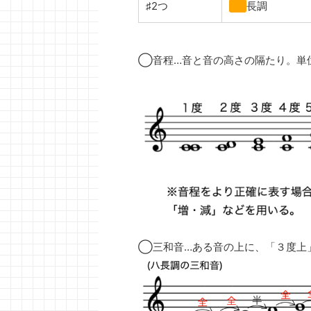
♯2つ
ニ
長調
◯音程…音と音の高さの隔たり。単
◯三和音…ある音の上に、「３度上