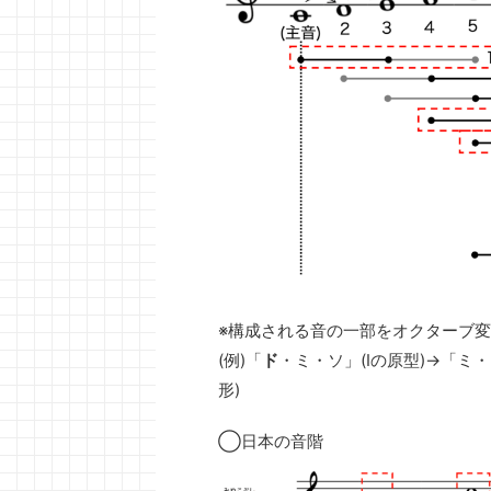
※構成される音の一部をオクターブ
(例)「
ド
・ミ・ソ」(Ⅰの原型)→「ミ
形)
◯日本の音階