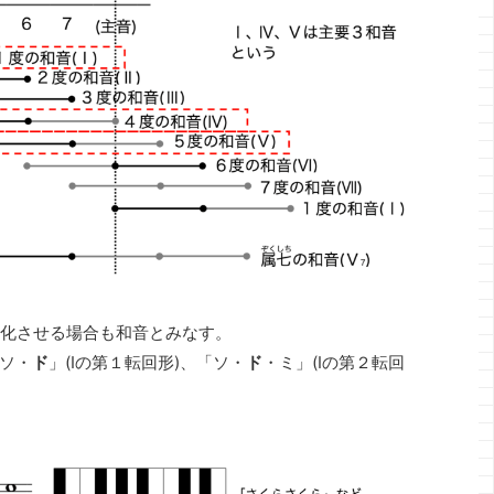
変化させる場合も和音とみなす。
・ソ・
ド
」(Ⅰの第１転回形)、「ソ・
ド
・ミ」(Ⅰの第２転回