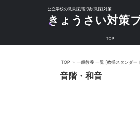
公立学校の教員採用試験(教採)対策
きょうさい対策
TOP
TOP
一般教養 一覧 [教採スタンダード
音階・和音