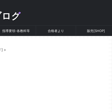
ブログ
指導要領-各教科等
合格者より
販売[SHOP]
]
>