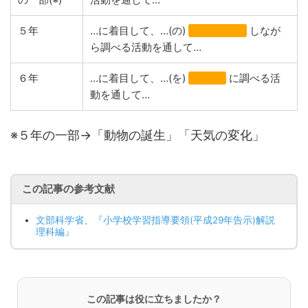
５年
…に着目して、…(の)
条件を制御
しなが
ら調べる活動を通して…
６年
…に着目して、…(を)
多面的
に調べる活
動を通して…
※５年の一部→「動物の誕生」「天気の変化」
この記事の参考文献
文部科学省、『小学校学習指導要領(平成29年告示)解説
理科編』
この記事は役に立ちましたか？