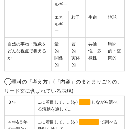
ルギー
エネ
粒子
生命
地球
ルギ
ー
自然の事物・現象を
量
質
共通
時間
どんな視点で捉える
的・
的・
性・多
的・空
か
関係
実体
様性
間的
的
的
◯理科の「考え方」(「内容」のまとまりごとの、
リード文に含まれている表現)
３年
…に着目して、…(を)
比較
しながら調べ
る活動を通して…
４年&５年
…に着目して、…(を)
関係付け
て調べる
の一部(※)
活動を通して…