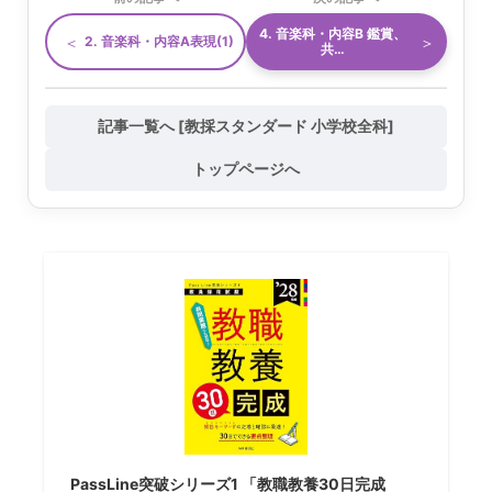
4. 音楽科・内容B 鑑賞、
＜
＞
2. 音楽科・内容A表現(1)
共…
記事一覧へ [教採スタンダード 小学校全科]
トップページへ
PassLine突破シリーズ1 「教職教養30日完成