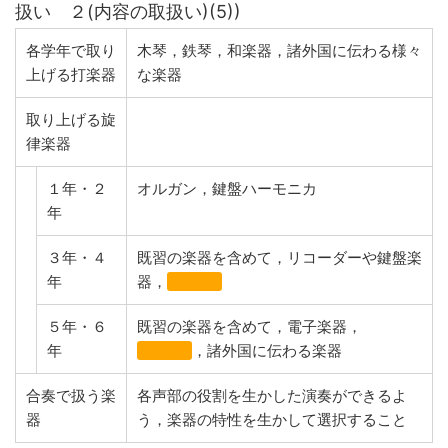
扱い ２(内容の取扱い)(5))
各学年で取り
木琴，鉄琴，和楽器，諸外国に伝わる様々
上げる打楽器
な楽器
取り上げる旋
律楽器
１年・２
オルガン，鍵盤ハーモニカ
年
３年・４
既習の楽器を含めて，リコーダーや鍵盤楽
年
器，
和楽器
５年・６
既習の楽器を含めて，電子楽器，
年
和楽器
，諸外国に伝わる楽器
合奏で扱う楽
各声部の役割を生かした演奏ができるよ
器
う，楽器の特性を生かして選択すること